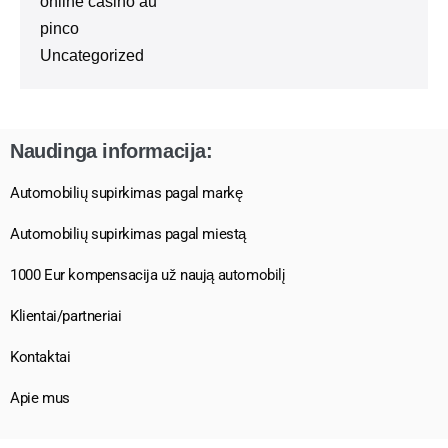
online casino au
pinco
Uncategorized
Naudinga informacija:
Automobilių supirkimas pagal markę
Automobilių supirkimas pagal miestą
1000 Eur kompensacija už naują automobilį
Klientai/partneriai
Kontaktai
Apie mus