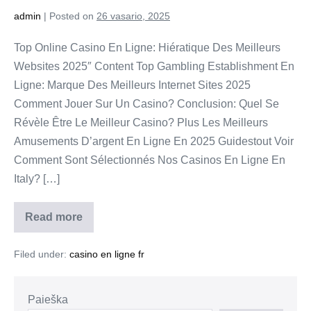
admin
|
Posted on
26 vasario, 2025
Top Online Casino En Ligne: Hiératique Des Meilleurs
Websites 2025″ Content Top Gambling Establishment En
Ligne: Marque Des Meilleurs Internet Sites 2025
Comment Jouer Sur Un Casino? Conclusion: Quel Se
Révèle Être Le Meilleur Casino? Plus Les Meilleurs
Amusements D’argent En Ligne En 2025 Guidestout Voir
Comment Sont Sélectionnés Nos Casinos En Ligne En
Italy? […]
Read more
Filed under:
casino en ligne fr
Paieška