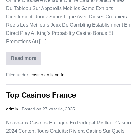
Online Choose A Reliable Online Casino Particularités
Du Tableau Sur Appareils Mobiles Game Exhibits
Directement: Jouez Sobre Ligne Avec Dieses Croupiers
Réels Les Meilleurs Jeux De Gambling Establishment En
Direct Play At King’s Probability Casino Bonus Et
Promotions Au […]
Read more
Filed under:
casino en ligne fr
Top Casinos France
admin
|
Posted on
27 vasario, 2025
Nouveaux Casinos En Ligne En Portugal Meilleur Casino
2024 Content Tours Gratuits: Riviera Casino Sur Quels