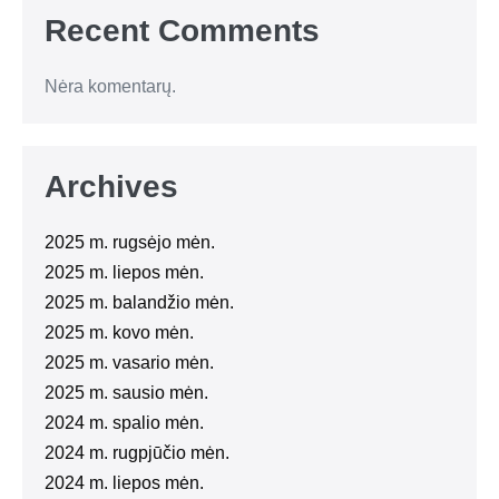
Recent Comments
Nėra komentarų.
Archives
2025 m. rugsėjo mėn.
2025 m. liepos mėn.
2025 m. balandžio mėn.
2025 m. kovo mėn.
2025 m. vasario mėn.
2025 m. sausio mėn.
2024 m. spalio mėn.
2024 m. rugpjūčio mėn.
2024 m. liepos mėn.