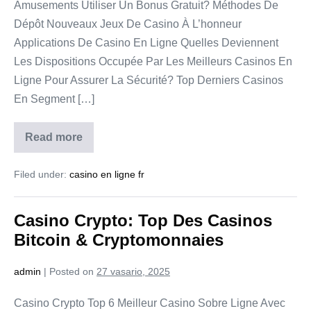
Amusements Utiliser Un Bonus Gratuit? Méthodes De
Dépôt Nouveaux Jeux De Casino À L’honneur
Applications De Casino En Ligne Quelles Deviennent
Les Dispositions Occupée Par Les Meilleurs Casinos En
Ligne Pour Assurer La Sécurité? Top Derniers Casinos
En Segment […]
Read more
Filed under:
casino en ligne fr
Casino Crypto: Top Des Casinos
Bitcoin & Cryptomonnaies
admin
|
Posted on
27 vasario, 2025
Casino Crypto Top 6 Meilleur Casino Sobre Ligne Avec