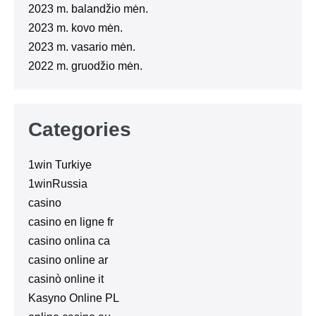
2023 m. balandžio mėn.
2023 m. kovo mėn.
2023 m. vasario mėn.
2022 m. gruodžio mėn.
Categories
1win Turkiye
1winRussia
casino
casino en ligne fr
casino onlina ca
casino online ar
casinò online it
Kasyno Online PL