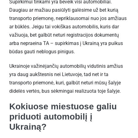
Supirkimui tinkami yra beveik visi automobiliai.
Daugiau ar mažiau pasiūlyti galėsime už bet kurią
transporto priemonę, nepriklausomai nuo jos amžiaus
ar būklės. Jeigu tai vokiškas automobilis, kuris dar
važiuoja, bet galbūt neturi registracijos dokumentų
arba nepraeina TA – supirkimas į Ukrainą yra puikus
būdas gauti neblogus pinigus.
Ukrainoje važinėjančių automobilių vidutinis amžius
yra daug aukštesnis nei Lietuvoje, tad net ir ta
transporto priemonė, kuri, galbūt neturi mūsų šalyje
didelės vertės, bus sėkmingai realizuota toje šalyje.
Kokiuose miestuose galiu
priduoti automobilį į
Ukrainą?