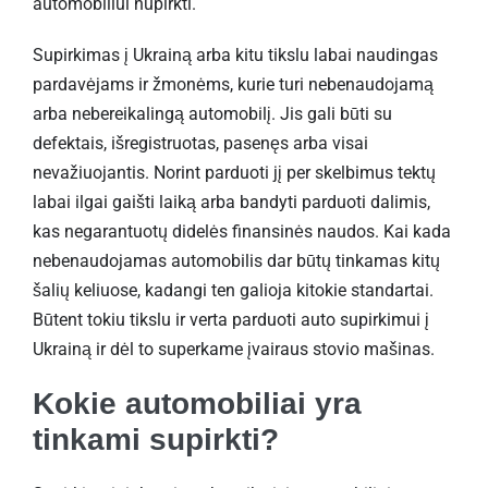
automobiliui nupirkti.
Supirkimas į Ukrainą arba kitu tikslu labai naudingas
pardavėjams ir žmonėms, kurie turi nebenaudojamą
arba nebereikalingą automobilį. Jis gali būti su
defektais, išregistruotas, pasenęs arba visai
nevažiuojantis. Norint parduoti jį per skelbimus tektų
labai ilgai gaišti laiką arba bandyti parduoti dalimis,
kas negarantuotų didelės finansinės naudos. Kai kada
nebenaudojamas automobilis dar būtų tinkamas kitų
šalių keliuose, kadangi ten galioja kitokie standartai.
Būtent tokiu tikslu ir verta parduoti auto supirkimui į
Ukrainą ir dėl to superkame įvairaus stovio mašinas.
Kokie automobiliai yra
tinkami supirkti?