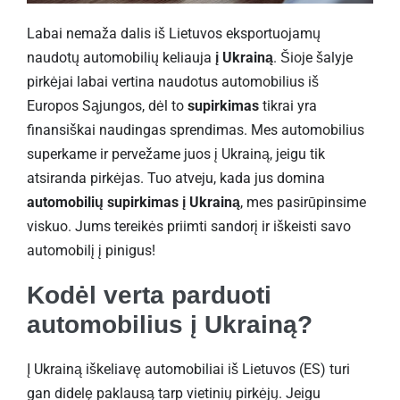
Labai nemaža dalis iš Lietuvos eksportuojamų
naudotų automobilių keliauja
į Ukrainą
. Šioje šalyje
pirkėjai labai vertina naudotus automobilius iš
Europos Sąjungos, dėl to
supirkimas
tikrai yra
finansiškai naudingas sprendimas. Mes automobilius
superkame ir pervežame juos į Ukrainą, jeigu tik
atsiranda pirkėjas. Tuo atveju, kada jus domina
automobilių supirkimas į Ukrainą
, mes pasirūpinsime
viskuo. Jums tereikės priimti sandorį ir iškeisti savo
automobilį į pinigus!
Kodėl verta parduoti
automobilius į Ukrainą?
Į Ukrainą iškeliavę automobiliai iš Lietuvos (ES) turi
gan didelę paklausą tarp vietinių pirkėjų. Jeigu