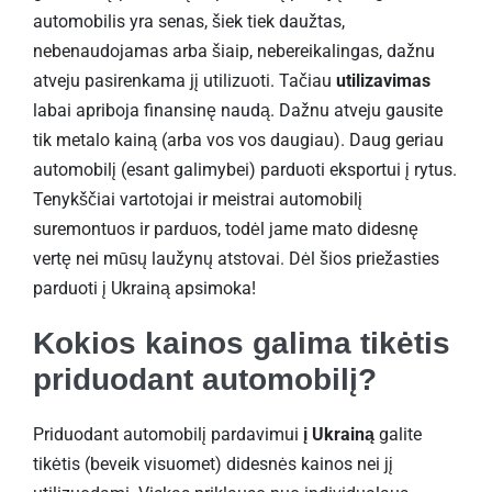
automobilis yra senas, šiek tiek daužtas,
nebenaudojamas arba šiaip, nebereikalingas, dažnu
atveju pasirenkama jį utilizuoti. Tačiau
utilizavimas
labai apriboja finansinę naudą. Dažnu atveju gausite
tik metalo kainą (arba vos vos daugiau). Daug geriau
automobilį (esant galimybei) parduoti eksportui į rytus.
Tenykščiai vartotojai ir meistrai automobilį
suremontuos ir parduos, todėl jame mato didesnę
vertę nei mūsų laužynų atstovai. Dėl šios priežasties
parduoti į Ukrainą apsimoka!
Kokios kainos galima tikėtis
priduodant automobilį?
Priduodant automobilį pardavimui
į Ukrainą
galite
tikėtis (beveik visuomet) didesnės kainos nei jį