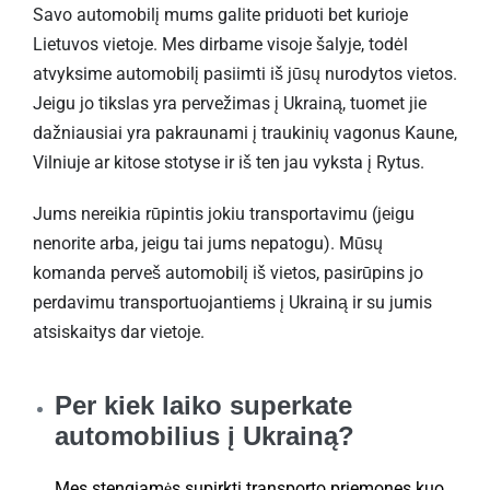
Savo automobilį mums galite priduoti bet kurioje
Lietuvos vietoje. Mes dirbame visoje šalyje, todėl
atvyksime automobilį pasiimti iš jūsų nurodytos vietos.
Jeigu jo tikslas yra pervežimas į Ukrainą, tuomet jie
dažniausiai yra pakraunami į traukinių vagonus Kaune,
Vilniuje ar kitose stotyse ir iš ten jau vyksta į Rytus.
Jums nereikia rūpintis jokiu transportavimu (jeigu
nenorite arba, jeigu tai jums nepatogu). Mūsų
komanda perveš automobilį iš vietos, pasirūpins jo
perdavimu transportuojantiems į Ukrainą ir su jumis
atsiskaitys dar vietoje.
Per kiek laiko superkate
automobilius į Ukrainą?
Mes stengiamės supirkti transporto priemones kuo