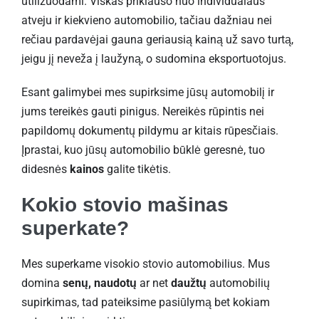
utilizuodami. Viskas priklauso nuo individualaus
atveju ir kiekvieno automobilio, tačiau dažniau nei
rečiau pardavėjai gauna geriausią kainą už savo turtą,
jeigu jį neveža į laužyną, o sudomina eksportuotojus.
Esant galimybei mes supirksime jūsų automobilį ir
jums tereikės gauti pinigus. Nereikės rūpintis nei
papildomų dokumentų pildymu ar kitais rūpesčiais.
Įprastai, kuo jūsų automobilio būklė geresnė, tuo
didesnės
kainos
galite tikėtis.
Kokio stovio mašinas
superkate?
Mes superkame visokio stovio automobilius. Mus
domina
senų, naudotų
ar net
daužtų
automobilių
supirkimas, tad pateiksime pasiūlymą bet kokiam