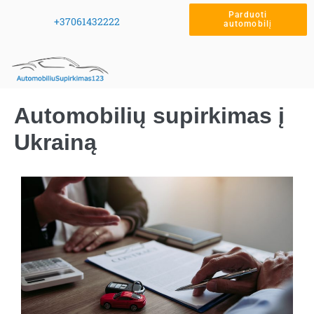
Parduoti
+37061432222
automobilį
Automobilių supirkimas į
Ukrainą