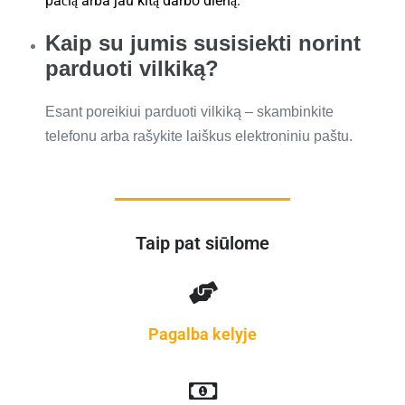
pačią arba jau kitą darbo dieną.
Kaip su jumis susisiekti norint
parduoti vilkiką?
Esant poreikiui parduoti vilkiką – skambinkite
telefonu arba rašykite laiškus elektroniniu paštu.
Taip pat siūlome
Pagalba kelyje