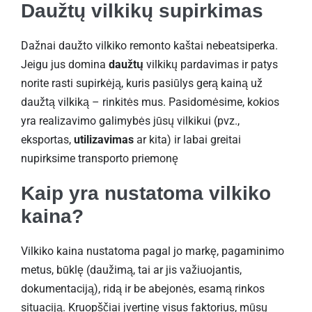
Daužtų vilkikų supirkimas
Dažnai daužto vilkiko remonto kaštai nebeatsiperka.
Jeigu jus domina
daužtų
vilkikų pardavimas ir patys
norite rasti supirkėją, kuris pasiūlys gerą kainą už
daužtą vilkiką – rinkitės mus. Pasidomėsime, kokios
yra realizavimo galimybės jūsų vilkikui (pvz.,
eksportas,
utilizavimas
ar kita) ir labai greitai
nupirksime transporto priemonę
Kaip yra nustatoma vilkiko
kaina?
Vilkiko kaina nustatoma pagal jo markę, pagaminimo
metus, būklę (daužimą, tai ar jis važiuojantis,
dokumentaciją), ridą ir be abejonės, esamą rinkos
situaciją. Kruopščiai įvertinę visus faktorius, mūsų