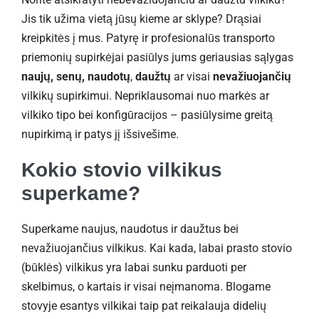
Jis tik užima vietą jūsų kieme ar sklype? Drąsiai
kreipkitės į mus. Patyrę ir profesionalūs transporto
priemonių supirkėjai pasiūlys jums geriausias sąlygas
naujų, senų, naudotų
,
daužtų
ar visai
nevažiuojančių
vilkikų supirkimui. Nepriklausomai nuo markės ar
vilkiko tipo bei konfigūracijos – pasiūlysime greitą
nupirkimą ir patys jį išsivešime.
Kokio stovio vilkikus
superkame?
Superkame naujus, naudotus ir daužtus bei
nevažiuojančius vilkikus. Kai kada, labai prasto stovio
(būklės) vilkikus yra labai sunku parduoti per
skelbimus, o kartais ir visai neįmanoma. Blogame
stovyje esantys vilkikai taip pat reikalauja didelių