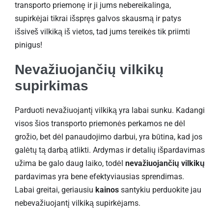
transporto priemonę ir ji jums nebereikalinga,
supirkėjai tikrai išspręs galvos skausmą ir patys
išsiveš vilkiką iš vietos, tad jums tereikės tik priimti
pinigus!
Nevažiuojančių vilkikų
supirkimas
Parduoti nevažiuojantį vilkiką yra labai sunku. Kadangi
visos šios transporto priemonės perkamos ne dėl
grožio, bet dėl panaudojimo darbui, yra būtina, kad jos
galėtų tą darbą atlikti. Ardymas ir detalių išpardavimas
užima be galo daug laiko, todėl
nevažiuojančių vilkikų
pardavimas yra bene efektyviausias sprendimas.
Labai greitai, geriausiu
kainos
santykiu perduokite jau
nebevažiuojantį vilkiką supirkėjams.