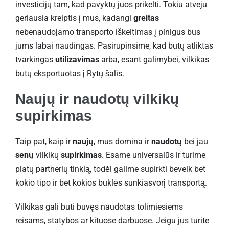
investicijų tam, kad pavyktų juos prikelti. Tokiu atveju
geriausia kreiptis į mus, kadangi
greitas
nebenaudojamo transporto iškeitimas į pinigus bus
jums labai naudingas. Pasirūpinsime, kad būtų atliktas
tvarkingas
utilizavimas
arba, esant galimybei, vilkikas
būtų eksportuotas į Rytų šalis.
Naujų ir naudotų vilkikų
supirkimas
Taip pat, kaip ir
naujų
, mus domina ir
naudotų
bei jau
senų
vilkikų
supirkimas
. Esame universalūs ir turime
platų partnerių tinklą, todėl galime supirkti beveik bet
kokio tipo ir bet kokios būklės sunkiasvorį transportą.
Vilkikas gali būti buvęs naudotas tolimiesiems
reisams, statybos ar kituose darbuose. Jeigu jūs turite