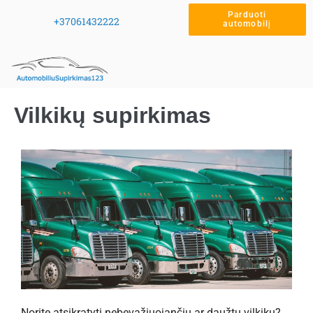
Parduoti
+37061432222
automobilį
Vilkikų supirkimas
Norite atsikratyti nebevažiuojančiu ar daužtu vilkiku?