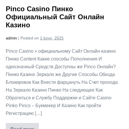
Pinco Casino Пинко
Официальный Сайт Онлайн
Казино
admin
|
Posted on
1 kovo, 2025
Pinco Casino » официальному Сайт Онлайн-казино
Пинко Content Какие способы Пополнения И
однозначный Средств Доступны же Pinco Онлайн?
Пинко Казино Зеркало же Другие Способы Обхода
Блокировок Как Внести фарцануть На Счет прохода
На Зеркало Казино Пинко На следующее Как
Обратиться и Службу Поддержки и Сайте Casino
Pinko Pinco – Букмекер И Казино Как пройти
Регистрацию […]