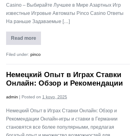
Casino – Выбирайте Лучшее в Мире Азартных Игр
известные Игровые Автоматы Pinco Casino Ответы
На раньше Задаваемые […]
Read more
Filed under:
pinco
Немецкий Опыт в Играх Ставки
Онлайн: Обзор и Рекомендации
admin
|
Posted on
1 kovo, 2025
Немецкий Опыт в Играх Ставки Онлайн: Обзор и
Рекомендации Онлайн-игры и ставки в Германии
становятся все более популярными, предлагая
богатый опыт и множество возможностей для