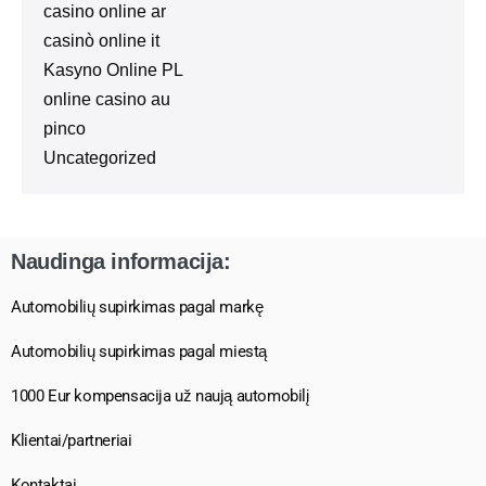
casino online ar
casinò online it
Kasyno Online PL
online casino au
pinco
Uncategorized
Naudinga informacija:
Automobilių supirkimas pagal markę
Automobilių supirkimas pagal miestą
1000 Eur kompensacija už naują automobilį
Klientai/partneriai
Kontaktai