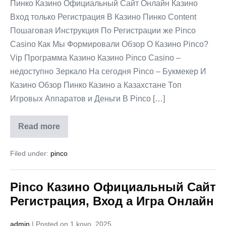
Пинко Казино Официальный Сайт Онлайн Казино
Вход только Регистрация В Казино Пинко Content
Пошаговая Инструкция По Регистрации же Pinco
Casino Как Мы Формировали Обзор О Казино Pinco?
Vip Программа Казино Казино Pinco Casino –
недоступно Зеркало На сегодня Pinco – Букмекер И
Казино Обзор Пинко Казино а Казахстане Топ
Игровых Аппаратов и Деньги В Pinco […]
Read more
Filed under:
pinco
Pinco Казино Официальный Сайт
Регистрация, Вход а Игра Онлайн
admin
|
Posted on
1 kovo, 2025