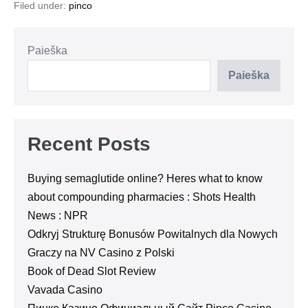
Filed under:
pinco
Paieška
Paieška
Recent Posts
Buying semaglutide online? Heres what to know
about compounding pharmacies : Shots Health
News : NPR
Odkryj Strukturę Bonusów Powitalnych dla Nowych
Graczy na NV Casino z Polski
Book of Dead Slot Review
Vavada Casino