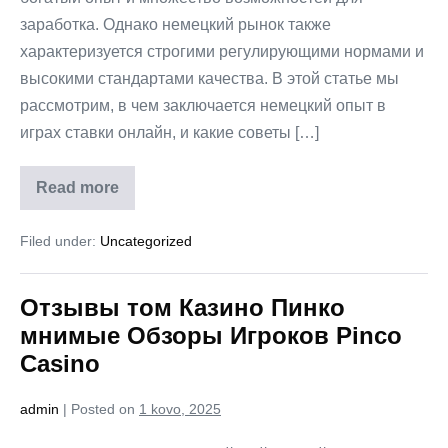
заработка. Однако немецкий рынок также
характеризуется строгими регулирующими нормами и
высокими стандартами качества. В этой статье мы
рассмотрим, в чем заключается немецкий опыт в
играх ставки онлайн, и какие советы […]
Read more
Filed under:
Uncategorized
Отзывы том Казино Пинко
мнимые Обзоры Игроков Pinco
Casino
admin
|
Posted on
1 kovo, 2025