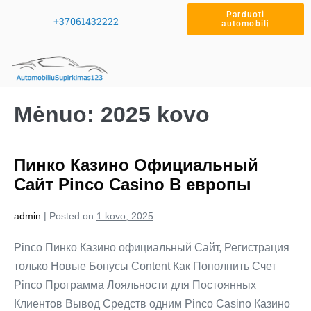
Parduoti
+37061432222
automobilį
Mėnuo:
2025 kovo
Пинко Казино Официальный
Сайт Pinco Casino В европы
admin
|
Posted on
1 kovo, 2025
Pinco Пинко Казино официальный Сайт, Регистрация
только Новые Бонусы Content Как Пополнить Счет
Pinco Программа Лояльности для Постоянных
Клиентов Вывод Средств одним Pinco Casino Казино