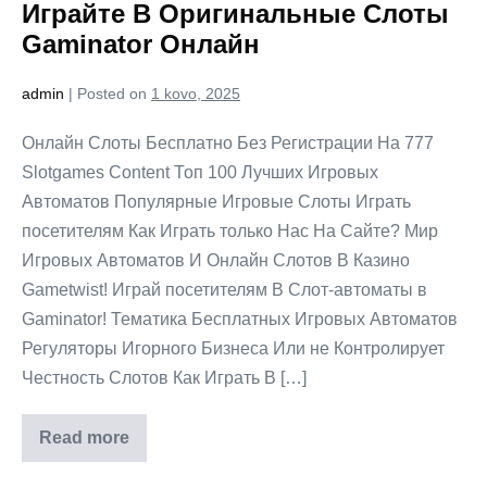
Играйте В Оригинальные Слоты
Gaminator Онлайн
admin
|
Posted on
1 kovo, 2025
Онлайн Слоты Бесплатно Без Регистрации На 777
Slotgames Content Топ 100 Лучших Игровых
Автоматов Популярные Игровые Слоты Играть
посетителям Как Играть только Нас На Сайте? Мир
Игровых Автоматов И Онлайн Слотов В Казино
Gametwist! Играй посетителям В Слот-автоматы в
Gaminator! Тематика Бесплатных Игровых Автоматов
Регуляторы Игорного Бизнеса Или не Контролирует
Честность Слотов Как Играть В […]
Read more