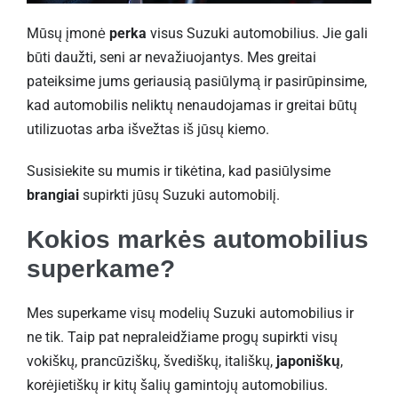
Mūsų įmonė
perka
visus Suzuki automobilius. Jie gali
būti daužti, seni ar nevažiuojantys. Mes greitai
pateiksime jums geriausią pasiūlymą ir pasirūpinsime,
kad automobilis neliktų nenaudojamas ir greitai būtų
utilizuotas arba išvežtas iš jūsų kiemo.
Susisiekite su mumis ir tikėtina, kad pasiūlysime
brangiai
supirkti jūsų Suzuki automobilį.
Kokios markės automobilius
superkame?
Mes superkame visų modelių Suzuki automobilius ir
ne tik. Taip pat nepraleidžiame progų supirkti visų
vokiškų, prancūziškų, švediškų, itališkų,
japoniškų
,
korėjietiškų ir kitų šalių gamintojų automobilius.