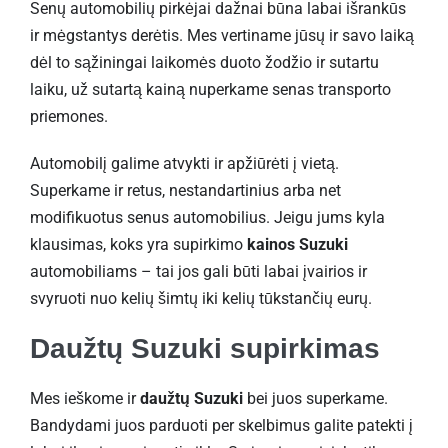
Senų automobilių pirkėjai dažnai būna labai išrankūs
ir mėgstantys derėtis. Mes vertiname jūsų ir savo laiką
dėl to sąžiningai laikomės duoto žodžio ir sutartu
laiku, už sutartą kainą nuperkame senas transporto
priemones.
Automobilį galime atvykti ir apžiūrėti į vietą.
Superkame ir retus, nestandartinius arba net
modifikuotus senus automobilius. Jeigu jums kyla
klausimas, koks yra supirkimo
kainos Suzuki
automobiliams – tai jos gali būti labai įvairios ir
svyruoti nuo kelių šimtų iki kelių tūkstančių eurų.
Daužtų Suzuki supirkimas
Mes ieškome ir
daužtų Suzuki
bei juos superkame.
Bandydami juos parduoti per skelbimus galite patekti į