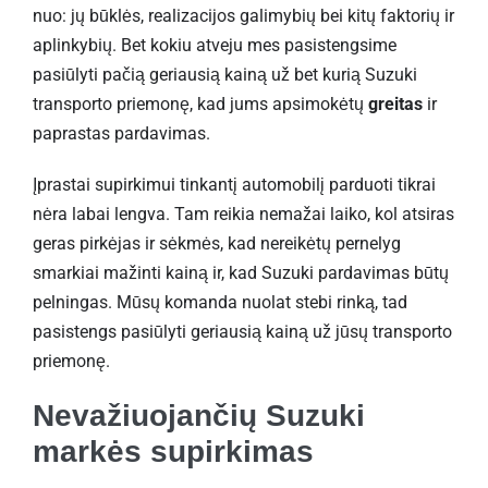
nuo: jų būklės, realizacijos galimybių bei kitų faktorių ir
aplinkybių. Bet kokiu atveju mes pasistengsime
pasiūlyti pačią geriausią kainą už bet kurią Suzuki
transporto priemonę, kad jums apsimokėtų
greitas
ir
paprastas pardavimas.
Įprastai supirkimui tinkantį automobilį parduoti tikrai
nėra labai lengva. Tam reikia nemažai laiko, kol atsiras
geras pirkėjas ir sėkmės, kad nereikėtų pernelyg
smarkiai mažinti kainą ir, kad Suzuki pardavimas būtų
pelningas. Mūsų komanda nuolat stebi rinką, tad
pasistengs pasiūlyti geriausią kainą už jūsų transporto
priemonę.
Nevažiuojančių Suzuki
markės supirkimas