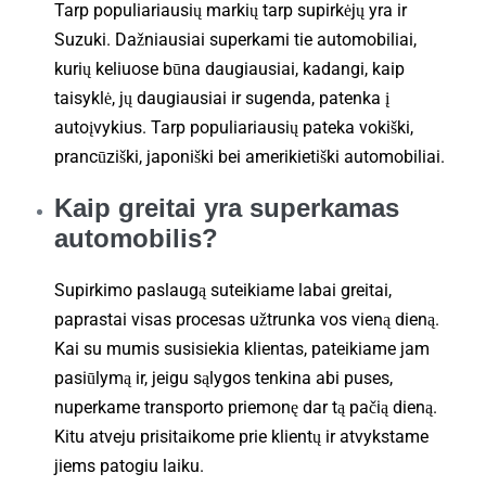
Tarp populiariausių markių tarp supirkėjų yra ir
Suzuki. Dažniausiai superkami tie automobiliai,
kurių keliuose būna daugiausiai, kadangi, kaip
taisyklė, jų daugiausiai ir sugenda, patenka į
autoįvykius. Tarp populiariausių pateka vokiški,
prancūziški, japoniški bei amerikietiški automobiliai.
Kaip greitai yra superkamas
automobilis?
Supirkimo paslaugą suteikiame labai greitai,
paprastai visas procesas užtrunka vos vieną dieną.
Kai su mumis susisiekia klientas, pateikiame jam
pasiūlymą ir, jeigu sąlygos tenkina abi puses,
nuperkame transporto priemonę dar tą pačią dieną.
Kitu atveju prisitaikome prie klientų ir atvykstame
jiems patogiu laiku.