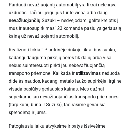
Parduoti nevažiuojantį automobilį yra tikrai nelengva
užduotis. Tačiau, jeigu jūs turite vieną arba daug
nevažiuojančių
Suzuki – nedvejodami galite kreiptis į
mus ir autosupirkimas123 komanda pasiūlys geriausią
kainą už nevažiuojantį automobilį.
Realizuoti tokia TP antrinėje rinkoje tikrai bus sunku,
kadangi dauguma pirkėjų norės tik dalių arba visai
nebus suinteresuoti pirkti jau nebevažiuojančią
transporto priemonę. Kai kada ir
utilizavimas
neduoda
didelės naudos, kadangi metalo laužo supirkėjai irgi ne
visada pasiūlys geriausias kainas. Mes dažnai
superkame jau nevažiuojančias transporto priemones
(tarp kurių būna ir Suzuki), tad rasime geriausią
sprendimą ir jums.
Patogiausiu laiku atvyksime ir patys išsivešime