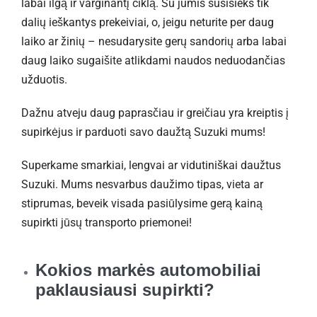
labai ilgą ir varginantį ciklą. Su jumis susisieks tik
dalių ieškantys prekeiviai, o, jeigu neturite per daug
laiko ar žinių – nesudarysite gerų sandorių arba labai
daug laiko sugaišite atlikdami naudos neduodančias
užduotis.
Dažnu atveju daug paprasčiau ir greičiau yra kreiptis į
supirkėjus ir parduoti savo daužtą Suzuki mums!
Superkame smarkiai, lengvai ar vidutiniškai daužtus
Suzuki. Mums nesvarbus daužimo tipas, vieta ar
stiprumas, beveik visada pasiūlysime gerą kainą
supirkti jūsų transporto priemonei!
Kokios markės automobiliai
paklausiausi supirkti?