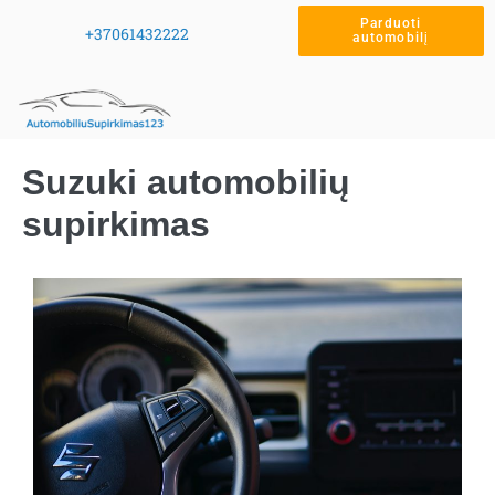
Parduoti
+37061432222
automobilį
Suzuki automobilių
supirkimas