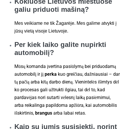
Kokiuose Lietuvos miestuose
galiu priduoti mašiną?
Mes veikiame ne tik Žagarėje. Mes galime atvykti į
jūsų vietą visoje Lietuvoje.
Per kiek laiko galite nupirkti
automobilį?
Mūsų komanda įvertina pasiūlymą bei priduodamą
automobilį ir jį
perka
kuo greičiau, dažniausiai – dar
tą pačią arba kitą darbo dieną. Vienintelės išimtys dėl
ko procesas gali užtrukti ilgiau, tai dėl to, kad
pardavėjas nori sutarti vėlesnį laiką pasiėmimui,
arba reikalinga papildoma apžiūra, kai automobilis
išskirtinis,
brangus
arba labai retas.
Kaip su jumis susisiekti, norint