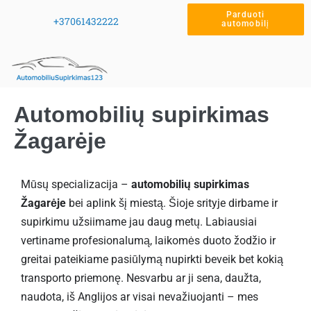
Parduoti
+37061432222
automobilį
Automobilių supirkimas
Žagarėje
Mūsų specializacija –
automobilių supirkimas
Žagarėje
bei aplink šį miestą. Šioje srityje dirbame ir
supirkimu užsiimame jau daug metų. Labiausiai
vertiname profesionalumą, laikomės duoto žodžio ir
greitai pateikiame pasiūlymą nupirkti beveik bet kokią
transporto priemonę. Nesvarbu ar ji sena, daužta,
naudota, iš Anglijos ar visai nevažiuojanti – mes