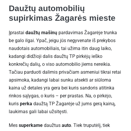
Daužtų automobilių
supirkimas Žagarės mieste
Įprastai
daužtų mašinų
pardavimas Žagarėje trunka
be galo ilgai. Ypač, jeigu jūs negyvenate iš prekybos
naudotais automobiliais, tai užima itin daug laiko,
kadangi didžioji dalis daužtų TP pirkėjų ieško
konkrečių dalių, o viso automobilio jiems nereikia.
Tačiau parduoti dalimis privačiam asmeniui tikrai retai
apsimoka, kadangi labai sunku atsekti ar siūloma
kaina už detales yra gera bei kuris sandoris atitinka
rinkos sąlygas, o kuris – per prastas. Na, o pirkėjo,
kuris
perka
daužtą TP Žagarėje už jums gerą kainą,
laukimas gali labai užsitęsti.
Mes
superkame
daužtus
auto
. Tiek truputėlį, tiek