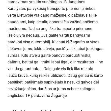
pardavimas yra itin sudėtingas. Iš Jungtinės
Karalystės parvykusių transporto priemonių rinkos
vertė Lietuvoje yra daug mažesnė, o dažniausiai jie
naudojami, kaip detalių donorai čia važinėjančioms
mašinoms. Tad su angliška transporto priemone
išeičių yra nedaug. Jūs galite vargti bandydami
parduoti visą automobilį. Klientai iš Žagarės ar visos
Lietuvos jums, tokiu atveju, pasiūlys tik labai juokingas
sumas. Kitu atveju galite bandyti parduoti viską
dalimis, bet tai gali trukti labai ilgai, o ir rezultatas – ne
visada garantuotas. Galų gale vis tiek liks metalo
laužo krūva, kurią reikės utilizuoti. Daug geriau iš karto
pasitikėti patikimais supirkėjais ir nesukti galvos dėl
nevažiuojančios, daužtos ar jums nebereikalingos
angliškos TP pardavimo Žagarėje.