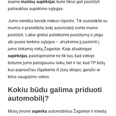
esame
mašinų supirkėjai
, kurie tikrai gali pasiūlyti
patrauklias supirkimo sąlygas.
Jums nereikia beveik niekuo rūpintis. Tik susisiekite su
mumis ir praneškite, kokį automobilį norite mums
pasiūlyti. Labai greitai pateiksime pasiūlymą ir, jeigu
abi puses tenkins sąlygos – atvyksime jį pasiimti į
jums tinkamą vietą Žagarėje. Kaip atsakingas
supirkėjas
, pasirūpinsime ne tik tuo, kad vietoje
būtume jums patogiausiu laiku, bet ir tai, kad TP būtų
kuo paprasčiau išgabenta iš jūsų sklypo, garažo ar
kitos saugojimo vietos.
Kokiu būdu galima priduoti
automobilį?
Mūsų įmonė
superka
automobilius Žagarėje ir miestą