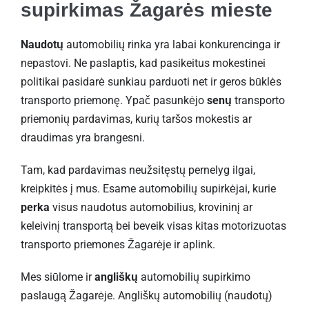
supirkimas Žagarės mieste
Naudotų
automobilių rinka yra labai konkurencinga ir
nepastovi. Ne paslaptis, kad pasikeitus mokestinei
politikai pasidarė sunkiau parduoti net ir geros būklės
transporto priemonę. Ypač pasunkėjo
senų
transporto
priemonių pardavimas, kurių taršos mokestis ar
draudimas yra brangesni.
Tam, kad pardavimas neužsitęstų pernelyg ilgai,
kreipkitės į mus. Esame automobilių supirkėjai, kurie
perka
visus naudotus automobilius, krovininį ar
keleivinį transportą bei beveik visas kitas motorizuotas
transporto priemones Žagarėje ir aplink.
Mes siūlome ir
angliškų
automobilių supirkimo
paslaugą Žagarėje. Angliškų automobilių (naudotų)