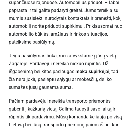
supančiuose rajonuose. Automobilius priduoti – labai
paprasta ir tai galite padaryti greitai. Jums tereikia su
mumis susisiekti nurodytais kontaktais ir pranešti, kokį
automobilį norite priduoti supirkimui. Priklausomai nuo
automobilio būklės, amžiaus ir rinkos situacijos,
pateiksime pasiūlymą.
Jeigu pasiūlymas tinka, mes atvykstame į jūsų vietą
Žagarėje. Pardavėjui nereikia niekuo rūpintis. Už
išgabenimą bei kitas paslaugas
moka supirkėjai
, tad
čia nėra jokių paslėptų sąlygų ar mokesčių, dėl ko
sumažės jūsų gaunama suma.
Pačiam pardavėjui nereikia transporto priemonės
gabenti į kažkurią vietą. Galima taupyti savo laiką ir
rūpintis tik pardavimu. Mūsų komanda keliauja po visą
Lietuvą bei jūsų transporto priemonę paims iš bet kur!