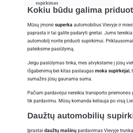
supirkimas
Kokiu būdu galima priduot
Mūsų įmonė
superka
automobilius Vievyje ir mie
paprasta ir tai galite padaryti greitai. Jums tereiki
automobilį norite priduoti supirkimui. Priklausomai
pateiksime pasiūlymą.
Jeigu pasiūlymas tinka, mes atvykstame į jūsų vietą
išgabenimą bei kitas paslaugas
moka supirkėjai
,
sumažės jūsų gaunama suma.
Pačiam pardavėjui nereikia transporto priemonės gab
tik pardavimu. Mūsų komanda keliauja po visą Liet
Daužtų automobilių supirk
Įprastai
daužtų mašinų
pardavimas Vievyje trunka 