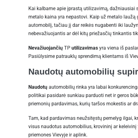
Kai kalbame apie įprastą utilizavimą, dažniausiai 
metalo kaina yra nepastovi. Kaip už metalo laužą gal
automobilį, tačiau jį dar reikės nugabenti iki laužy
nebevažiuojantis ar dėl kitų priežasčių tinkantis tik 
Nevažiuojančių
TP
utilizavimas
yra viena iš pasl
Pasiūlysime patrauklų sprendimą klientams iš Viev
Naudotų automobilių supi
Naudotų
automobilių rinka yra labai konkurencinga
politikai pasidarė sunkiau parduoti net ir geros 
priemonių pardavimas, kurių taršos mokestis ar d
Tam, kad pardavimas neužsitęstų pernelyg ilgai, kr
visus naudotus automobilius, krovininį ar keleivinį
priemones Vievyje ir aplink.