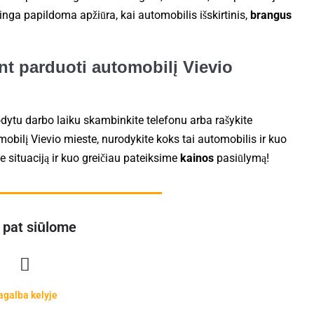
linga papildoma apžiūra, kai automobilis išskirtinis,
brangus
int parduoti automobilį Vievio
odytu darbo laiku skambinkite telefonu arba rašykite
mobilį Vievio mieste, nurodykite koks tai automobilis ir kuo
 situaciją ir kuo greičiau pateiksime
kainos
pasiūlymą!
 pat siūlome
agalba kelyje