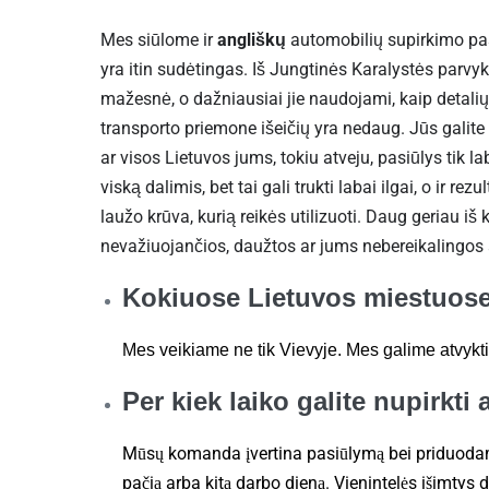
Mes siūlome ir
angliškų
automobilių supirkimo pa
yra itin sudėtingas. Iš Jungtinės Karalystės parvy
mažesnė, o dažniausiai jie naudojami, kaip detal
transporto priemone išeičių yra nedaug. Jūs galite 
ar visos Lietuvos jums, tokiu atveju, pasiūlys tik l
viską dalimis, bet tai gali trukti labai ilgai, o ir r
laužo krūva, kurią reikės utilizuoti. Daug geriau iš 
nevažiuojančios, daužtos ar jums nebereikalingos
Kokiuose Lietuvos miestuose
Mes veikiame ne tik Vievyje. Mes galime atvykti 
Per kiek laiko galite nupirkti
Mūsų komanda įvertina pasiūlymą bei priduodam
pačią arba kitą darbo dieną. Vienintelės išimtys d