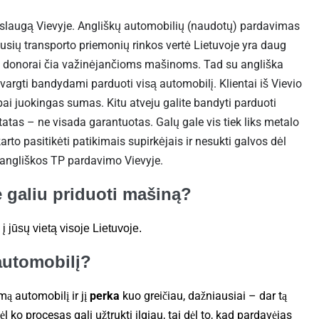
slaugą Vievyje. Angliškų automobilių (naudotų) pardavimas
kusių transporto priemonių rinkos vertė Lietuvoje yra daug
ių donorai čia važinėjančioms mašinoms. Tad su angliška
vargti bandydami parduoti visą automobilį. Klientai iš Vievio
abai juokingas sumas. Kitu atveju galite bandyti parduoti
ezultatas – ne visada garantuotas. Galų gale vis tiek liks metalo
karto pasitikėti patikimais supirkėjais ir nesukti galvos dėl
 angliškos TP pardavimo Vievyje.
 galiu priduoti mašiną?
į jūsų vietą visoje Lietuvoje.
 automobilį?
ą automobilį ir jį
perka
kuo greičiau, dažniausiai – dar tą
ėl ko procesas gali užtrukti ilgiau, tai dėl to, kad pardavėjas