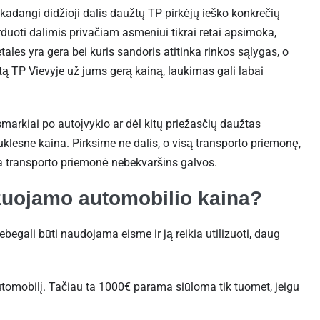
 kadangi didžioji dalis daužtų TP pirkėjų ieško konkrečių
rduoti dalimis privačiam asmeniui tikrai retai apsimoka,
ales yra gera bei kuris sandoris atitinka rinkos sąlygas, o
ą TP Vievyje už jums gerą kainą, laukimas gali labai
k smarkiai po autoįvykio ar dėl kitų priežasčių daužtas
klesne kaina. Pirksime ne dalis, o visą transporto priemonę,
 transporto priemonė nebekvaršins galvos.
izuojamo automobilio kaina?
begali būti naudojama eisme ir ją reikia utilizuoti, daug
tomobilį. Tačiau ta 1000€ parama siūloma tik tuomet, jeigu