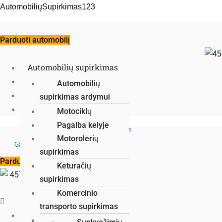
Skip
AutomobiliųSupirkimas123
to
content
Parduoti automobilį
Automobilių supirkimas
Menu
Automobilių utilizavimas
Automobilių
Kitas transportas
supirkimas ardymui
Automobilių pervežimas
Japoniškų
Motociklų
automobilių
supirkimas
Pagalba kelyje
Dirbame visoje Lietuvoje
+37061432222
supirkimas
Motorolerių
Gaukite geriausią
pasiūlymą!
Retro (senovinių)
supirkimas
Parduoti automobilį
automobilių
Keturačių
supirkimas
supirkimas
Kiek moka
Komercinio
Menu
automobilių
transporto supirkimas
Automobilių supirkimas
supirkėjai?
Vandens motociklų