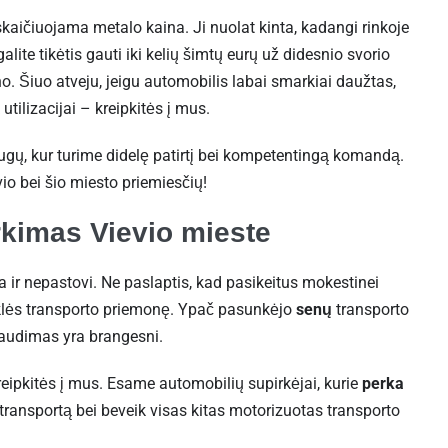
skaičiuojama metalo kaina. Ji nuolat kinta, kadangi rinkoje
ite tikėtis gauti iki kelių šimtų eurų už didesnio svorio
no. Šiuo atveju, jeigu automobilis labai smarkiai daužtas,
utilizacijai – kreipkitės į mus.
augų, kur turime didelę patirtį bei kompetentingą komandą.
io bei šio miesto priemiesčių!
rkimas Vievio mieste
 ir nepastovi. Ne paslaptis, kad pasikeitus mokestinei
būklės transporto priemonę. Ypač pasunkėjo
senų
transporto
raudimas yra brangesni.
eipkitės į mus. Esame automobilių supirkėjai, kurie
perka
 transportą bei beveik visas kitas motorizuotas transporto