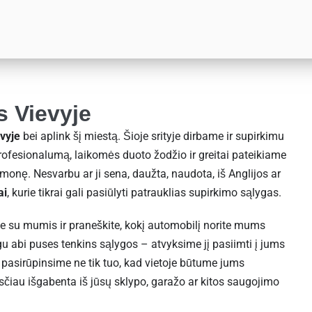
s Vievyje
evyje
bei aplink šį miestą. Šioje srityje dirbame ir supirkimu
ofesionalumą, laikomės duoto žodžio ir greitai pateikiame
monę. Nesvarbu ar ji sena, daužta, naudota, iš Anglijos ar
ai
, kurie tikrai gali pasiūlyti patrauklias supirkimo sąlygas.
ite su mumis ir praneškite, kokį automobilį norite mums
igu abi puses tenkins sąlygos – atvyksime jį pasiimti į jums
, pasirūpinsime ne tik tuo, kad vietoje būtume jums
asčiau išgabenta iš jūsų sklypo, garažo ar kitos saugojimo