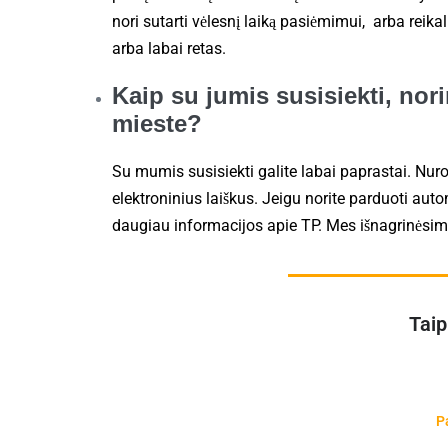
nori sutarti vėlesnį laiką pasiėmimui, arba reika
arba labai retas.
Kaip su jumis susisiekti, nor
mieste?
Su mumis susisiekti galite labai paprastai. Nur
elektroninius laiškus. Jeigu norite parduoti auto
daugiau informacijos apie TP. Mes išnagrinėsime
Taip
P