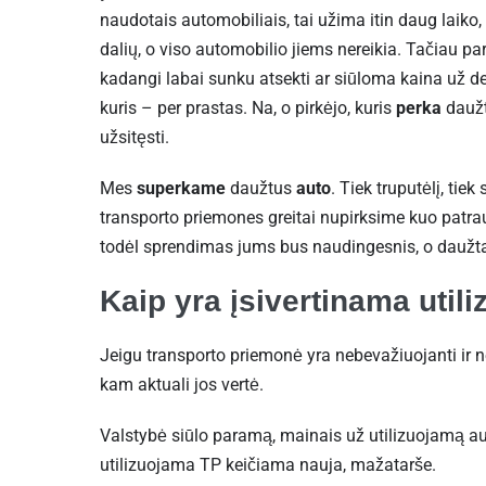
naudotais automobiliais, tai užima itin daug laiko,
dalių, o viso automobilio jiems nereikia. Tačiau pa
kadangi labai sunku atsekti ar siūloma kaina už det
kuris – per prastas. Na, o pirkėjo, kuris
perka
daužt
užsitęsti.
Mes
superkame
daužtus
auto
. Tiek truputėlį, tie
transporto priemones greitai nupirksime kuo patrau
todėl sprendimas jums bus naudingesnis, o daužta
Kaip yra įsivertinama util
Jeigu transporto priemonė yra nebevažiuojanti ir ne
kam aktuali jos vertė.
Valstybė siūlo paramą, mainais už utilizuojamą au
utilizuojama TP keičiama nauja, mažatarše.