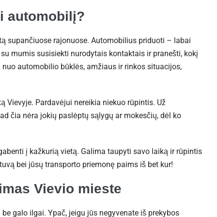
i automobilį?
stą supančiuose rajonuose. Automobilius priduoti – labai
a su mumis susisiekti nurodytais kontaktais ir pranešti, kokį
 nuo automobilio būklės, amžiaus ir rinkos situacijos,
 Vievyje. Pardavėjui nereikia niekuo rūpintis. Už
 tad čia nėra jokių paslėptų sąlygų ar mokesčių, dėl ko
enti į kažkurią vietą. Galima taupyti savo laiką ir rūpintis
uvą bei jūsų transporto priemonę paims iš bet kur!
imas Vievio mieste
be galo ilgai. Ypač, jeigu jūs negyvenate iš prekybos