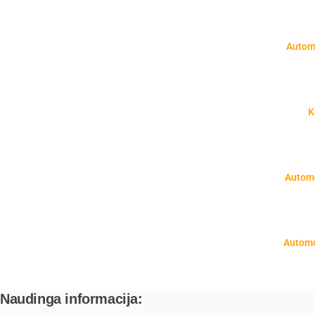
Autom
K
Autom
Automo
Naudinga informacija: