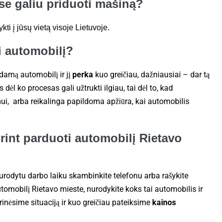
e galiu priduoti mašiną?
ti į jūsų vietą visoje Lietuvoje.
ti automobilį?
amą automobilį ir jį
perka
kuo greičiau, dažniausiai – dar tą
 dėl ko procesas gali užtrukti ilgiau, tai dėl to, kad
mui, arba reikalinga papildoma apžiūra, kai automobilis
orint parduoti automobilį Rietavo
Nurodytu darbo laiku skambinkite telefonu arba rašykite
utomobilį Rietavo mieste, nurodykite koks tai automobilis ir
inėsime situaciją ir kuo greičiau pateiksime
kainos