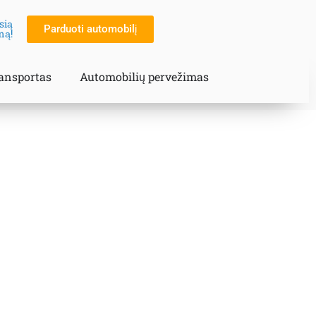
sią
Parduoti automobilį
mą!
ransportas
Automobilių pervežimas