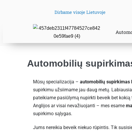
Dirbame visoje Lietuvoje
Automo
Automobilių supirkima
Mūsų specializacija –
automobilių supirkimas
supirkimu užsiimame jau daug metų. Labiausiai 
pateikiame pasiūlymą nupirkti beveik bet kokią 
Anglijos ar visai nevažiuojanti – mes esame
ma
supirkimo sąlygas.
Jums nereikia beveik niekuo rūpintis. Tik susis