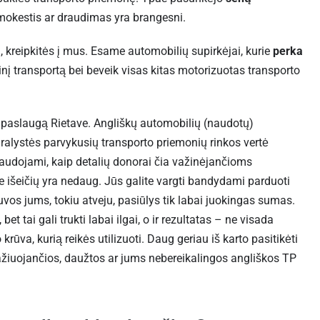
mokestis ar draudimas yra brangesni.
 kreipkitės į mus. Esame automobilių supirkėjai, kurie
perka
inį transportą bei beveik visas kitas motorizuotas transporto
 paslaugą Rietave. Angliškų automobilių (naudotų)
ralystės parvykusių transporto priemonių rinkos vertė
naudojami, kaip detalių donorai čia važinėjančioms
išeičių yra nedaug. Jūs galite vargti bandydami parduoti
tuvos jums, tokiu atveju, pasiūlys tik labai juokingas sumas.
bet tai gali trukti labai ilgai, o ir rezultatas – ne visada
krūva, kurią reikės utilizuoti. Daug geriau iš karto pasitikėti
važiuojančios, daužtos ar jums nebereikalingos angliškos TP