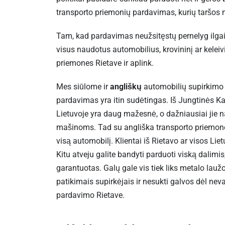
transporto priemonių pardavimas, kurių taršos 
Tam, kad pardavimas neužsitęstų pernelyg ilgai,
visus naudotus automobilius, krovininį ar keleiv
priemones Rietave ir aplink.
Mes siūlome ir
angliškų
automobilių supirkimo
pardavimas yra itin sudėtingas. Iš Jungtinės Ka
Lietuvoje yra daug mažesnė, o dažniausiai jie 
mašinoms. Tad su angliška transporto priemone 
visą automobilį. Klientai iš Rietavo ar visos Lie
Kitu atveju galite bandyti parduoti viską dalimis, 
garantuotas. Galų gale vis tiek liks metalo laužo 
patikimais supirkėjais ir nesukti galvos dėl ne
pardavimo Rietave.