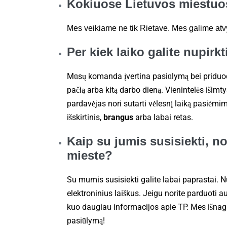
Kokiuose Lietuvos miestuos
Mes veikiame ne tik Rietave. Mes galime atvyk
Per kiek laiko galite nupirk
Mūsų komanda įvertina pasiūlymą bei priduod
pačią arba kitą darbo dieną. Vienintelės išimtys
pardavėjas nori sutarti vėlesnį laiką pasiėmi
išskirtinis,
brangus
arba labai retas.
Kaip su jumis susisiekti, n
mieste?
Su mumis susisiekti galite labai paprastai. 
elektroninius laiškus. Jeigu norite parduoti a
kuo daugiau informacijos apie TP. Mes išnagr
pasiūlymą!