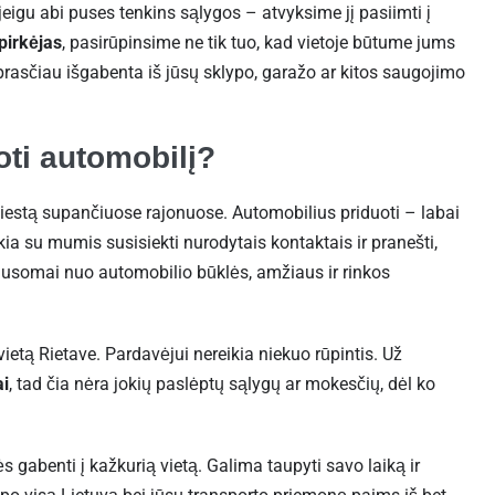
 jeigu abi puses tenkins sąlygos – atvyksime jį pasiimti į
pirkėjas
, pasirūpinsime ne tik tuo, kad vietoje būtume jums
aprasčiau išgabenta iš jūsų sklypo, garažo ar kitos saugojimo
ti automobilį?
iestą supančiuose rajonuose. Automobilius priduoti – labai
ikia su mumis susisiekti nurodytais kontaktais ir pranešti,
klausomai nuo automobilio būklės, amžiaus ir rinkos
etą Rietave. Pardavėjui nereikia niekuo rūpintis. Už
ai
, tad čia nėra jokių paslėptų sąlygų ar mokesčių, dėl ko
 gabenti į kažkurią vietą. Galima taupyti savo laiką ir