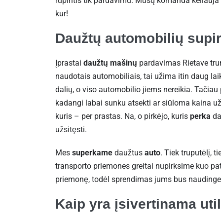
rūpintis tik pardavimu. Mūsų komanda keliauja 
kur!
Daužtų automobilių supi
Įprastai
daužtų mašinų
pardavimas Rietave trun
naudotais automobiliais, tai užima itin daug lai
dalių, o viso automobilio jiems nereikia. Tačiau
kadangi labai sunku atsekti ar siūloma kaina už 
kuris – per prastas. Na, o pirkėjo, kuris
perka
da
užsitęsti.
Mes
superkame
daužtus
auto
. Tiek truputėlį, 
transporto priemones greitai nupirksime kuo pat
priemonę, todėl sprendimas jums bus naudinges
Kaip yra įsivertinama ut