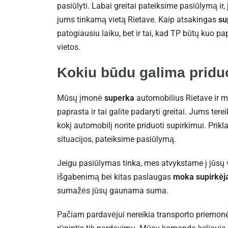
pasiūlyti. Labai greitai pateiksime pasiūlymą ir,
jums tinkamą vietą Rietave. Kaip atsakingas
su
patogiausiu laiku, bet ir tai, kad TP būtų kuo p
vietos.
Kokiu būdu galima priduo
Mūsų įmonė
superka
automobilius Rietave ir m
paprasta ir tai galite padaryti greitai. Jums tere
kokį automobilį norite priduoti supirkimui. Pri
situacijos, pateiksime pasiūlymą.
Jeigu pasiūlymas tinka, mes atvykstame į jūsų vi
išgabenimą bei kitas paslaugas
moka supirkėj
sumažės jūsų gaunama suma.
Pačiam pardavėjui nereikia transporto priemonės