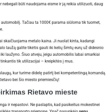
 nebegali būti naudojama eisme ir ją reikia utilizuoti, daug
 automobilį. Tačiau ta 1000€ parama siūloma tik tuomet,
še.
ai skaičiuojama metalo kaina. Ji nuolat kinta, kadangi
o laužą galite tikėtis gauti iki kelių šimtų eurų už didesnio
 iki laužyno. Šiuo atveju, jeigu automobilis labai smarkiai
inkantis tik utilizacijai – kreipkitės į mus.
slaugų, kur turime didelę patirtį bei kompetentingą komandą.
ietavo bei šio miesto priemiesčių!
irkimas Rietavo mieste
nga ir nepastovi. Ne paslaptis, kad pasikeitus mokestinei
os būklės transporto priemonę. Ypač pasunkėjo
senų