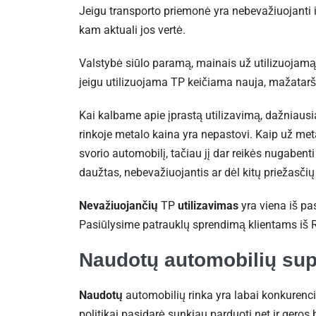
Jeigu transporto priemonė yra nebevažiuojanti ir
kam aktuali jos vertė.
Valstybė siūlo paramą, mainais už utilizuojamą
jeigu utilizuojama TP keičiama nauja, mažatar
Kai kalbame apie įprastą utilizavimą, dažniausi
rinkoje metalo kaina yra nepastovi. Kaip už metal
svorio automobilį, tačiau jį dar reikės nugabenti
daužtas, nebevažiuojantis ar dėl kitų priežasčių t
Nevažiuojančių
TP
utilizavimas
yra viena iš pa
Pasiūlysime patrauklų sprendimą klientams iš R
Naudotų automobilių sup
Naudotų
automobilių rinka yra labai konkurenci
politikai pasidarė sunkiau parduoti net ir ger