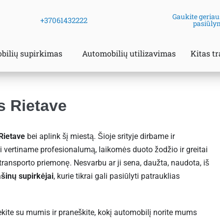
Gaukite geriau
+37061432222
pasiūly
bilių supirkimas
Automobilių utilizavimas
Kitas t
s Rietave
 Rietave
bei aplink šį miestą. Šioje srityje dirbame ir
vertiname profesionalumą, laikomės duoto žodžio ir greitai
transporto priemonę. Nesvarbu ar ji sena, daužta, naudota, iš
šinų supirkėjai
, kurie tikrai gali pasiūlyti patrauklias
iekite su mumis ir praneškite, kokį automobilį norite mums