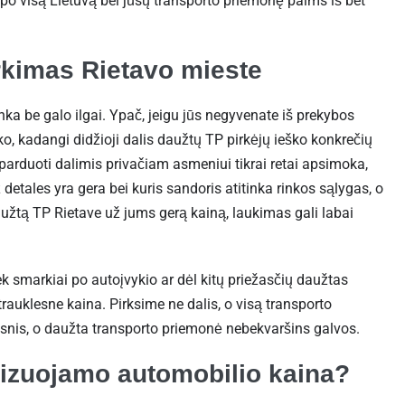
po visą Lietuvą bei jūsų transporto priemonę paims iš bet
rkimas Rietavo mieste
ka be galo ilgai. Ypač, jeigu jūs negyvenate iš prekybos
ko, kadangi didžioji dalis daužtų TP pirkėjų ieško konkrečių
 parduoti dalimis privačiam asmeniui tikrai retai apsimoka,
detales yra gera bei kuris sandoris atitinka rinkos sąlygas, o
užtą TP Rietave už jums gerą kainą, laukimas gali labai
tiek smarkiai po autoįvykio ar dėl kitų priežasčių daužtas
rauklesne kaina. Pirksime ne dalis, o visą transporto
nis, o daužta transporto priemonė nebekvaršins galvos.
ilizuojamo automobilio kaina?