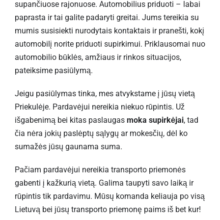
supančiuose rajonuose. Automobilius priduoti – labai
paprasta ir tai galite padaryti greitai. Jums tereikia su
mumis susisiekti nurodytais kontaktais ir pranešti, kokį
automobilį norite priduoti supirkimui. Priklausomai nuo
automobilio būklės, amžiaus ir rinkos situacijos,
pateiksime pasiūlymą.
Jeigu pasiūlymas tinka, mes atvykstame į jūsų vietą
Priekulėje. Pardavėjui nereikia niekuo rūpintis. Už
išgabenimą bei kitas paslaugas
moka supirkėjai
, tad
čia nėra jokių paslėptų sąlygų ar mokesčių, dėl ko
sumažės jūsų gaunama suma.
Pačiam pardavėjui nereikia transporto priemonės
gabenti į kažkurią vietą. Galima taupyti savo laiką ir
rūpintis tik pardavimu. Mūsų komanda keliauja po visą
Lietuvą bei jūsų transporto priemonę paims iš bet kur!