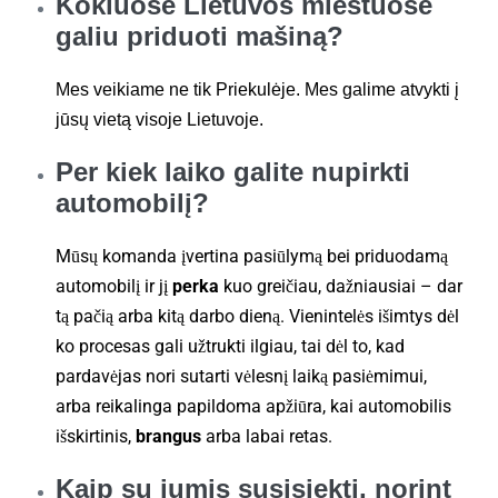
Kokiuose Lietuvos miestuose
galiu priduoti mašiną?
Mes veikiame ne tik Priekulėje. Mes galime atvykti į
jūsų vietą visoje Lietuvoje.
Per kiek laiko galite nupirkti
automobilį?
Mūsų komanda įvertina pasiūlymą bei priduodamą
automobilį ir jį
perka
kuo greičiau, dažniausiai – dar
tą pačią arba kitą darbo dieną. Vienintelės išimtys dėl
ko procesas gali užtrukti ilgiau, tai dėl to, kad
pardavėjas nori sutarti vėlesnį laiką pasiėmimui,
arba reikalinga papildoma apžiūra, kai automobilis
išskirtinis,
brangus
arba labai retas.
Kaip su jumis susisiekti, norint