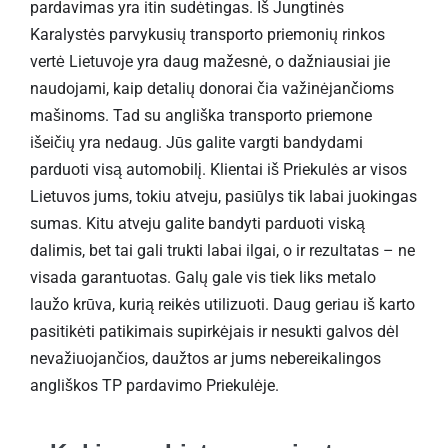
pardavimas yra itin sudėtingas. Iš Jungtinės
Karalystės parvykusių transporto priemonių rinkos
vertė Lietuvoje yra daug mažesnė, o dažniausiai jie
naudojami, kaip detalių donorai čia važinėjančioms
mašinoms. Tad su angliška transporto priemone
išeičių yra nedaug. Jūs galite vargti bandydami
parduoti visą automobilį. Klientai iš Priekulės ar visos
Lietuvos jums, tokiu atveju, pasiūlys tik labai juokingas
sumas. Kitu atveju galite bandyti parduoti viską
dalimis, bet tai gali trukti labai ilgai, o ir rezultatas – ne
visada garantuotas. Galų gale vis tiek liks metalo
laužo krūva, kurią reikės utilizuoti. Daug geriau iš karto
pasitikėti patikimais supirkėjais ir nesukti galvos dėl
nevažiuojančios, daužtos ar jums nebereikalingos
angliškos TP pardavimo Priekulėje.