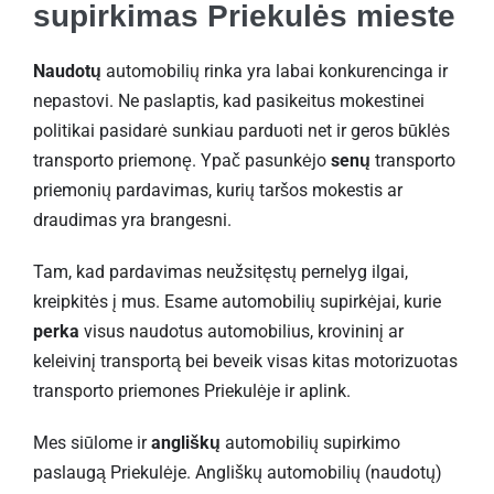
supirkimas Priekulės mieste
Naudotų
automobilių rinka yra labai konkurencinga ir
nepastovi. Ne paslaptis, kad pasikeitus mokestinei
politikai pasidarė sunkiau parduoti net ir geros būklės
transporto priemonę. Ypač pasunkėjo
senų
transporto
priemonių pardavimas, kurių taršos mokestis ar
draudimas yra brangesni.
Tam, kad pardavimas neužsitęstų pernelyg ilgai,
kreipkitės į mus. Esame automobilių supirkėjai, kurie
perka
visus naudotus automobilius, krovininį ar
keleivinį transportą bei beveik visas kitas motorizuotas
transporto priemones Priekulėje ir aplink.
Mes siūlome ir
angliškų
automobilių supirkimo
paslaugą Priekulėje. Angliškų automobilių (naudotų)