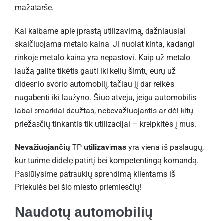
mažatarše.
Kai kalbame apie įprastą utilizavimą, dažniausiai
skaičiuojama metalo kaina. Ji nuolat kinta, kadangi
rinkoje metalo kaina yra nepastovi. Kaip už metalo
laužą galite tikėtis gauti iki kelių šimtų eurų už
didesnio svorio automobilį, tačiau jį dar reikės
nugabenti iki laužyno. Šiuo atveju, jeigu automobilis
labai smarkiai daužtas, nebevažiuojantis ar dėl kitų
priežasčių tinkantis tik utilizacijai – kreipkitės į mus.
Nevažiuojančių
TP
utilizavimas
yra viena iš paslaugų,
kur turime didelę patirtį bei kompetentingą komandą.
Pasiūlysime patrauklų sprendimą klientams iš
Priekulės bei šio miesto priemiesčių!
Naudotų automobilių