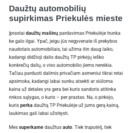
Daužtų automobilių
supirkimas Priekulės mieste
Įprastai
daužtų mašinų
pardavimas Priekulėje trunka
be galo ilgai. Ypač, jeigu jūs negyvenate iš prekybos
naudotais automobiliais, tai užima itin daug laiko,
kadangi didžioji dalis daužtų TP pirkėjų ieško
konkrečių dalių, o viso automobilio jiems nereikia.
Tačiau parduoti dalimis privačiam asmeniui tikrai retai
apsimoka, kadangi labai sunku atsekti ar siūloma
kaina už detales yra gera bei kuris sandoris atitinka
rinkos sąlygas, o kuris – per prastas. Na, o pirkėjo,
kuris
perka
daužtą TP Priekulėje už jums gerą kainą,
laukimas gali labai užsitęsti.
Mes
superkame
daužtus
auto
. Tiek truputėlį, tiek