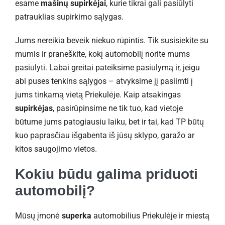
esame
mašinų supirkėjai
, kurie tikrai gali pasiūlyti
patrauklias supirkimo sąlygas.
Jums nereikia beveik niekuo rūpintis. Tik susisiekite su
mumis ir praneškite, kokį automobilį norite mums
pasiūlyti. Labai greitai pateiksime pasiūlymą ir, jeigu
abi puses tenkins sąlygos – atvyksime jį pasiimti į
jums tinkamą vietą Priekulėje. Kaip atsakingas
supirkėjas
, pasirūpinsime ne tik tuo, kad vietoje
būtume jums patogiausiu laiku, bet ir tai, kad TP būtų
kuo paprasčiau išgabenta iš jūsų sklypo, garažo ar
kitos saugojimo vietos.
Kokiu būdu galima priduoti
automobilį?
Mūsų įmonė
superka
automobilius Priekulėje ir miestą