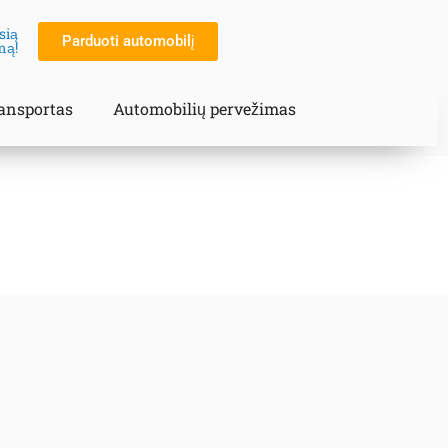
sią
Parduoti automobilį
mą!
ransportas
Automobilių pervežimas