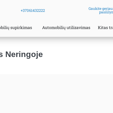
Gaukite geriau
+37061432222
pasiūly
bilių supirkimas
Automobilių utilizavimas
Kitas t
s Neringoje