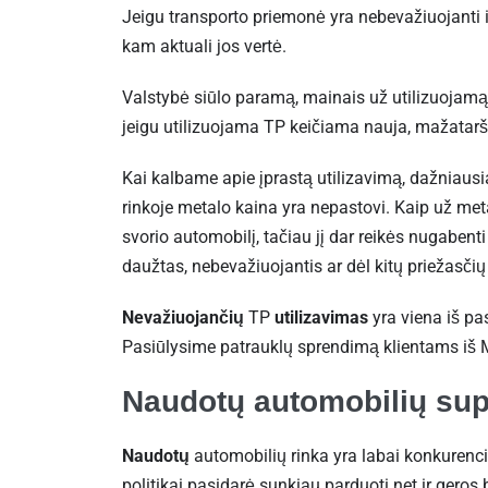
Jeigu transporto priemonė yra nebevažiuojanti ir
kam aktuali jos vertė.
Valstybė siūlo paramą, mainais už utilizuojamą
jeigu utilizuojama TP keičiama nauja, mažatar
Kai kalbame apie įprastą utilizavimą, dažniausi
rinkoje metalo kaina yra nepastovi. Kaip už metal
svorio automobilį, tačiau jį dar reikės nugabenti
daužtas, nebevažiuojantis ar dėl kitų priežasčių t
Nevažiuojančių
TP
utilizavimas
yra viena iš pa
Pasiūlysime patrauklų sprendimą klientams iš M
Naudotų automobilių sup
Naudotų
automobilių rinka yra labai konkurenci
politikai pasidarė sunkiau parduoti net ir ger