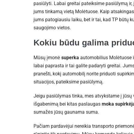
pasiūlyti. Labai greitai pateiksime pasiūlymą ir,
jums tinkamą vietą Molėtuose. Kaip atsakinga
jums patogiausiu laiku, bet ir tai, kad TP būtų 
saugojimo vietos.
Kokiu būdu galima priduo
Mūsų įmonė
superka
automobilius Molėtuose i
labai paprasta ir tai galite padaryti greitai. Ju
pranešti, kokį automobilį norite priduoti supirk
situacijos, pateiksime pasiūlymą.
Jeigu pasiūlymas tinka, mes atvykstame į jūsų v
išgabenimą bei kitas paslaugas
moka supirkėj
sumažės jūsų gaunama suma.
Pačiam pardavėjui nereikia transporto priemonės