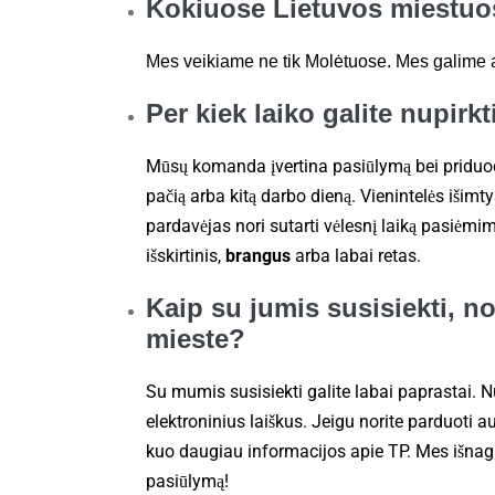
Kokiuose Lietuvos miestuos
Mes veikiame ne tik Molėtuose. Mes galime atv
Per kiek laiko galite nupirk
Mūsų komanda įvertina pasiūlymą bei priduod
pačią arba kitą darbo dieną. Vienintelės išimtys
pardavėjas nori sutarti vėlesnį laiką pasiėmi
išskirtinis,
brangus
arba labai retas.
Kaip su jumis susisiekti, n
mieste?
Su mumis susisiekti galite labai paprastai. 
elektroninius laiškus. Jeigu norite parduoti a
kuo daugiau informacijos apie TP. Mes išnagr
pasiūlymą!