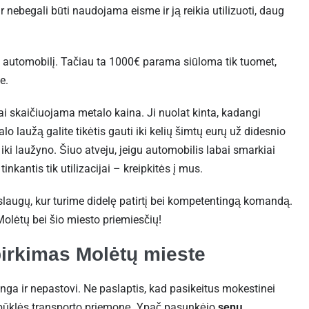
 nebegali būti naudojama eisme ir ją reikia utilizuoti, daug
 automobilį. Tačiau ta 1000€ parama siūloma tik tuomet,
še.
ai skaičiuojama metalo kaina. Ji nuolat kinta, kadangi
o laužą galite tikėtis gauti iki kelių šimtų eurų už didesnio
 iki laužyno. Šiuo atveju, jeigu automobilis labai smarkiai
inkantis tik utilizacijai – kreipkitės į mus.
slaugų, kur turime didelę patirtį bei kompetentingą komandą.
olėtų bei šio miesto priemiesčių!
irkimas Molėtų mieste
nga ir nepastovi. Ne paslaptis, kad pasikeitus mokestinei
os būklės transporto priemonę. Ypač pasunkėjo
senų