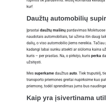
rūpintis tik pardavimu. Mūsų komanda keliauja 
kur!
Daužtų automobilių supi
Įprastai
daužtų mašinų
pardavimas Molėtuose tr
naudotais automobiliais, tai užima itin daug lai
dalių, o viso automobilio jiems nereikia. Tačiau
kadangi labai sunku atsekti ar siūloma kaina už 
kuris – per prastas. Na, o pirkėjo, kuris
perka
da
užsitęsti.
Mes
superkame
daužtus
auto
. Tiek truputėlį, 
transporto priemones greitai nupirksime kuo pat
priemonę, todėl sprendimas jums bus naudinges
Kaip yra įsivertinama ut