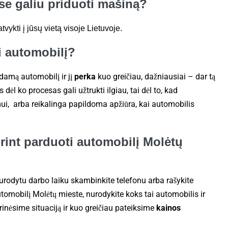
e galiu priduoti mašiną?
ykti į jūsų vietą visoje Lietuvoje.
ti automobilį?
amą automobilį ir jį
perka
kuo greičiau, dažniausiai – dar tą
 dėl ko procesas gali užtrukti ilgiau, tai dėl to, kad
mui, arba reikalinga papildoma apžiūra, kai automobilis
orint parduoti automobilį Molėtų
Nurodytu darbo laiku skambinkite telefonu arba rašykite
utomobilį Molėtų mieste, nurodykite koks tai automobilis ir
inėsime situaciją ir kuo greičiau pateiksime
kainos