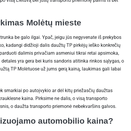
po visą Lietuvą bei jūsų transporto priemonę paims iš bet
rkimas Molėtų mieste
unka be galo ilgai. Ypač, jeigu jūs negyvenate iš prekybos
ko, kadangi didžioji dalis daužtų TP pirkėjų ieško konkrečių
 parduoti dalimis privačiam asmeniui tikrai retai apsimoka,
detales yra gera bei kuris sandoris atitinka rinkos sąlygas, o
užtą TP Molėtuose už jums gerą kainą, laukimas gali labai
tiek smarkiai po autoįvykio ar dėl kitų priežasčių daužtas
rauklesne kaina. Pirksime ne dalis, o visą transporto
nis, o daužta transporto priemonė nebekvaršins galvos.
ilizuojamo automobilio kaina?