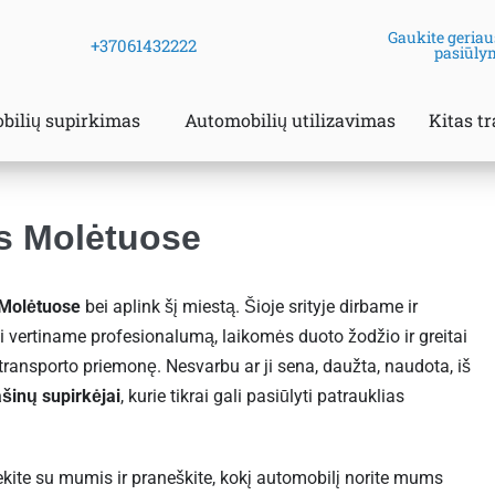
Gaukite geriau
+37061432222
pasiūly
bilių supirkimas
Automobilių utilizavimas
Kitas t
s Molėtuose
 Molėtuose
bei aplink šį miestą. Šioje srityje dirbame ir
vertiname profesionalumą, laikomės duoto žodžio ir greitai
transporto priemonę. Nesvarbu ar ji sena, daužta, naudota, iš
šinų supirkėjai
, kurie tikrai gali pasiūlyti patrauklias
iekite su mumis ir praneškite, kokį automobilį norite mums