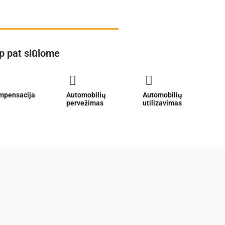
p pat siūlome
mpensacija
Automobilių
Automobilių
pervežimas
utilizavimas