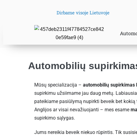
Dirbame visoje Lietuvoje
Automo
Automobilių supirkima
Mūsų specializacija –
automobilių supirkimas
supirkimu užsiimame jau daug metų. Labiausiai 
pateikiame pasiūlymą nupirkti beveik bet kokią 
Anglijos ar visai nevažiuojanti – mes esame
ma
supirkimo sąlygas.
Jums nereikia beveik niekuo rūpintis. Tik susis