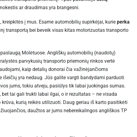
mokestis ar draudimas yra brangesni.
 kreipkitės į mus. Esame automobilių supirkėjai, kurie
perka
inį transportą bei beveik visas kitas motorizuotas transporto
 paslaugą Molėtuose. Angliškų automobilių (naudotų)
ralystės parvykusių transporto priemonių rinkos vertė
naudojami, kaip detalių donorai čia važinėjančioms
išeičių yra nedaug. Jūs galite vargti bandydami parduoti
uvos jums, tokiu atveju, pasiūlys tik labai juokingas sumas.
bet tai gali trukti labai ilgai, o ir rezultatas – ne visada
krūva, kurią reikės utilizuoti. Daug geriau iš karto pasitikėti
važiuojančios, daužtos ar jums nebereikalingos angliškos TP