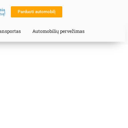
sią
Parduoti automobilį
mą!
ransportas
Automobilių pervežimas