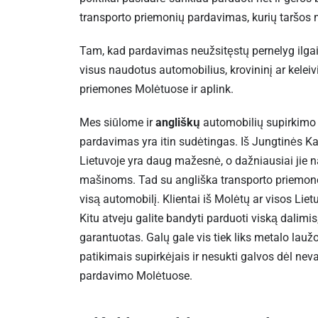
transporto priemonių pardavimas, kurių taršos 
Tam, kad pardavimas neužsitęstų pernelyg ilgai,
visus naudotus automobilius, krovininį ar keleiv
priemones Molėtuose ir aplink.
Mes siūlome ir
angliškų
automobilių supirkimo
pardavimas yra itin sudėtingas. Iš Jungtinės Ka
Lietuvoje yra daug mažesnė, o dažniausiai jie 
mašinoms. Tad su angliška transporto priemone 
visą automobilį. Klientai iš Molėtų ar visos Liet
Kitu atveju galite bandyti parduoti viską dalimis, 
garantuotas. Galų gale vis tiek liks metalo laužo 
patikimais supirkėjais ir nesukti galvos dėl ne
pardavimo Molėtuose.