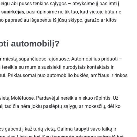
 jeigu abi puses tenkins sąlygos – atvyksime jį pasiimti į
s
supirkėjas
, pasirūpinsime ne tik tuo, kad vietoje būtume
kuo paprasčiau išgabenta iš jūsų sklypo, garažo ar kitos
ti automobilį?
r miestą supančiuose rajonuose. Automobilius priduoti –
ms tereikia su mumis susisiekti nurodytais kontaktais ir
imui. Priklausomai nuo automobilio būklės, amžiaus ir rinkos
ietą Molėtuose. Pardavėjui nereikia niekuo rūpintis. Už
ai
, tad čia nėra jokių paslėptų sąlygų ar mokesčių, dėl ko
 gabenti į kažkurią vietą. Galima taupyti savo laiką ir