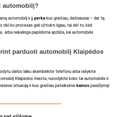
ti automobilį?
mą automobilį ir jį
perka
kuo greičiau, dažniausiai – dar tą
 dėl ko procesas gali užtrukti ilgiau, tai dėl to, kad
ui, arba reikalinga papildoma apžiūra, kai automobilis
orint parduoti automobilį Klaipėdos
urodytu darbo laiku skambinkite telefonu arba rašykite
utomobilį Klaipėdos mieste, nurodykite koks tai automobilis ir
nėsime situaciją ir kuo greičiau pateiksime
kainos
pasiūlymą!
p pat siūlome