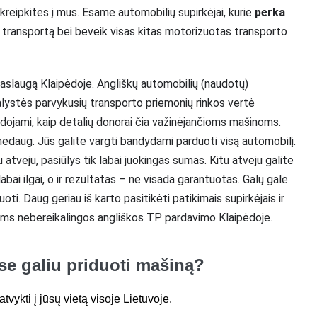
kreipkitės į mus. Esame automobilių supirkėjai, kurie
perka
nį transportą bei beveik visas kitas motorizuotas transporto
aslaugą Klaipėdoje. Angliškų automobilių (naudotų)
alystės parvykusių transporto priemonių rinkos vertė
udojami, kaip detalių donorai čia važinėjančioms mašinoms.
nedaug. Jūs galite vargti bandydami parduoti visą automobilį.
 atveju, pasiūlys tik labai juokingas sumas. Kitu atveju galite
labai ilgai, o ir rezultatas – ne visada garantuotas. Galų gale
zuoti. Daug geriau iš karto pasitikėti patikimais supirkėjais ir
jums nebereikalingos angliškos TP pardavimo Klaipėdoje.
e galiu priduoti mašiną?
vykti į jūsų vietą visoje Lietuvoje.