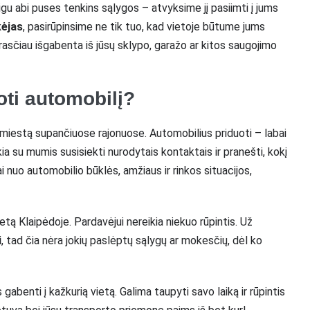
jeigu abi puses tenkins sąlygos – atvyksime jį pasiimti į jums
kėjas
, pasirūpinsime ne tik tuo, kad vietoje būtume jums
prasčiau išgabenta iš jūsų sklypo, garažo ar kitos saugojimo
ti automobilį?
 miestą supančiuose rajonuose. Automobilius priduoti – labai
kia su mumis susisiekti nurodytais kontaktais ir pranešti, kokį
i nuo automobilio būklės, amžiaus ir rinkos situacijos,
tą Klaipėdoje. Pardavėjui nereikia niekuo rūpintis. Už
i
, tad čia nėra jokių paslėptų sąlygų ar mokesčių, dėl ko
abenti į kažkurią vietą. Galima taupyti savo laiką ir rūpintis