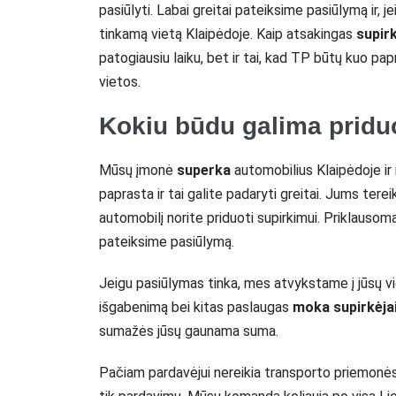
pasiūlyti. Labai greitai pateiksime pasiūlymą ir, 
tinkamą vietą Klaipėdoje. Kaip atsakingas
supir
patogiausiu laiku, bet ir tai, kad TP būtų kuo pa
vietos.
Kokiu būdu galima priduo
Mūsų įmonė
superka
automobilius Klaipėdoje ir
paprasta ir tai galite padaryti greitai. Jums terei
automobilį norite priduoti supirkimui. Priklausoma
pateiksime pasiūlymą.
Jeigu pasiūlymas tinka, mes atvykstame į jūsų vie
išgabenimą bei kitas paslaugas
moka supirkėja
sumažės jūsų gaunama suma.
Pačiam pardavėjui nereikia transporto priemonės g