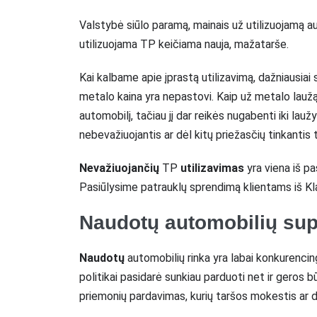
Valstybė siūlo paramą, mainais už utilizuojamą a
utilizuojama TP keičiama nauja, mažatarše.
Kai kalbame apie įprastą utilizavimą, dažniausiai 
metalo kaina yra nepastovi. Kaip už metalo laužą g
automobilį, tačiau jį dar reikės nugabenti iki lauž
nebevažiuojantis ar dėl kitų priežasčių tinkantis ti
Nevažiuojančių
TP
utilizavimas
yra viena iš p
Pasiūlysime patrauklų sprendimą klientams iš Kl
Naudotų automobilių sup
Naudotų
automobilių rinka yra labai konkurencin
politikai pasidarė sunkiau parduoti net ir geros
priemonių pardavimas, kurių taršos mokestis ar 