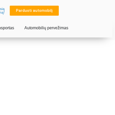
sią
Parduoti automobilį
mą!
nsportas
Automobilių pervežimas