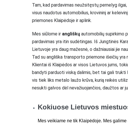
Tam, kad pardavimas neužsitęstų pernelyg ilgai, 
visus naudotus automobilius, krovininį ar keleivi
priemones Klaipėdoje ir aplink.
Mes siūlome ir
angliškų
automobilių supirkimo p
pardavimas yra itin sudėtingas. Iš Jungtinės Kar
Lietuvoje yra daug mažesnė, o dažniausiai jie na
Tad su angliška transporto priemone išeičių yra 
Klientai iš Klaipėdos ar visos Lietuvos jums, tokiu
bandyti parduoti viską dalimis, bet tai gali trukti 
vis tiek liks metalo laužo krūva, kurią reikės utili
nesukti galvos dėl nevažiuojančios, daužtos ar 
Kokiuose Lietuvos miestuos
Mes veikiame ne tik Klaipėdoje. Mes galime at