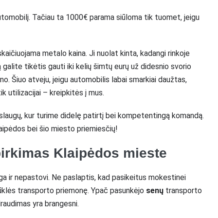
utomobilį. Tačiau ta 1000€ parama siūloma tik tuomet, jeigu
skaičiuojama metalo kaina. Ji nuolat kinta, kadangi rinkoje
alite tikėtis gauti iki kelių šimtų eurų už didesnio svorio
yno. Šiuo atveju, jeigu automobilis labai smarkiai daužtas,
k utilizacijai – kreipkitės į mus.
aslaugų, kur turime didelę patirtį bei kompetentingą komandą.
aipėdos bei šio miesto priemiesčių!
irkimas Klaipėdos mieste
ga ir nepastovi. Ne paslaptis, kad pasikeitus mokestinei
 būklės transporto priemonę. Ypač pasunkėjo
senų
transporto
draudimas yra brangesni.