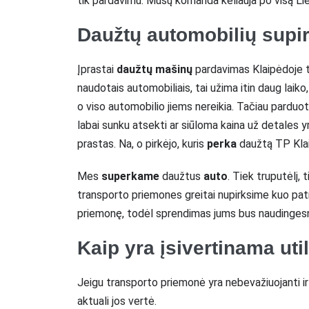
tik pardavimu. Mūsų komanda keliauja po visą Lie
Daužtų automobilių supi
Įprastai
daužtų mašinų
pardavimas Klaipėdoje t
naudotais automobiliais, tai užima itin daug laiko,
o viso automobilio jiems nereikia. Tačiau parduot
labai sunku atsekti ar siūloma kaina už detales yr
prastas. Na, o pirkėjo, kuris
perka
daužtą TP Klai
Mes
superkame
daužtus
auto
. Tiek truputėlį,
transporto priemones greitai nupirksime kuo patr
priemonę, todėl sprendimas jums bus naudingesn
Kaip yra įsivertinama ut
Jeigu transporto priemonė yra nebevažiuojanti ir 
aktuali jos vertė.