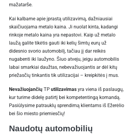
mažatarše.
Kai kalbame apie įprastą utilizavimą, dažniausiai
skaičiuojama metalo kaina. Ji nuolat kinta, kadangi
rinkoje metalo kaina yra nepastovi. Kaip už metalo
laužą galite tikėtis gauti iki kelių šimtų eurų už
didesnio svorio automobilį, tačiau jį dar reikės
nugabenti iki laužyno. Šiuo atveju, jeigu automobilis
labai smarkiai daužtas, nebevažiuojantis ar dėl kitų
priežasčių tinkantis tik utilizacijai – kreipkitės į mus.
Nevažiuojančių
TP
utilizavimas
yra viena iš paslaugų,
kur turime didelę patirtį bei kompetentingą komandą.
Pasiūlysime patrauklų sprendimą klientams iš Ežerėlio
bei šio miesto priemiesčių!
Naudotų automobilių