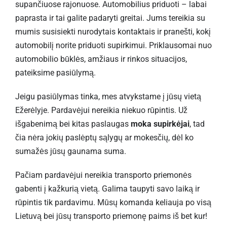
supančiuose rajonuose. Automobilius priduoti – labai
paprasta ir tai galite padaryti greitai. Jums tereikia su
mumis susisiekti nurodytais kontaktais ir pranešti, kokį
automobilį norite priduoti supirkimui. Priklausomai nuo
automobilio būklės, amžiaus ir rinkos situacijos,
pateiksime pasiūlymą.
Jeigu pasiūlymas tinka, mes atvykstame į jūsų vietą
Ežerėlyje. Pardavėjui nereikia niekuo rūpintis. Už
išgabenimą bei kitas paslaugas
moka supirkėjai
, tad
čia nėra jokių paslėptų sąlygų ar mokesčių, dėl ko
sumažės jūsų gaunama suma.
Pačiam pardavėjui nereikia transporto priemonės
gabenti į kažkurią vietą. Galima taupyti savo laiką ir
rūpintis tik pardavimu. Mūsų komanda keliauja po visą
Lietuvą bei jūsų transporto priemonę paims iš bet kur!