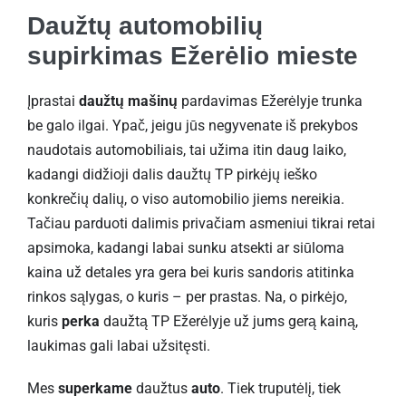
Daužtų automobilių
supirkimas Ežerėlio mieste
Įprastai
daužtų mašinų
pardavimas Ežerėlyje trunka
be galo ilgai. Ypač, jeigu jūs negyvenate iš prekybos
naudotais automobiliais, tai užima itin daug laiko,
kadangi didžioji dalis daužtų TP pirkėjų ieško
konkrečių dalių, o viso automobilio jiems nereikia.
Tačiau parduoti dalimis privačiam asmeniui tikrai retai
apsimoka, kadangi labai sunku atsekti ar siūloma
kaina už detales yra gera bei kuris sandoris atitinka
rinkos sąlygas, o kuris – per prastas. Na, o pirkėjo,
kuris
perka
daužtą TP Ežerėlyje už jums gerą kainą,
laukimas gali labai užsitęsti.
Mes
superkame
daužtus
auto
. Tiek truputėlį, tiek