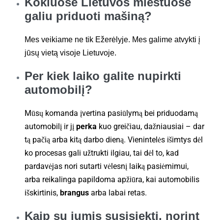
Kokiuose Lietuvos miestuose
galiu priduoti mašiną?
Mes veikiame ne tik Ežerėlyje. Mes galime atvykti į
jūsų vietą visoje Lietuvoje.
Per kiek laiko galite nupirkti
automobilį?
Mūsų komanda įvertina pasiūlymą bei priduodamą
automobilį ir jį
perka
kuo greičiau, dažniausiai – dar
tą pačią arba kitą darbo dieną. Vienintelės išimtys dėl
ko procesas gali užtrukti ilgiau, tai dėl to, kad
pardavėjas nori sutarti vėlesnį laiką pasiėmimui,
arba reikalinga papildoma apžiūra, kai automobilis
išskirtinis,
brangus
arba labai retas.
Kaip su jumis susisiekti, norint