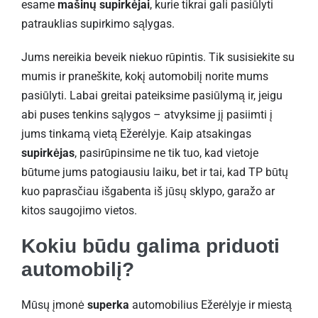
esame
mašinų supirkėjai
, kurie tikrai gali pasiūlyti
patrauklias supirkimo sąlygas.
Jums nereikia beveik niekuo rūpintis. Tik susisiekite su
mumis ir praneškite, kokį automobilį norite mums
pasiūlyti. Labai greitai pateiksime pasiūlymą ir, jeigu
abi puses tenkins sąlygos – atvyksime jį pasiimti į
jums tinkamą vietą Ežerėlyje. Kaip atsakingas
supirkėjas
, pasirūpinsime ne tik tuo, kad vietoje
būtume jums patogiausiu laiku, bet ir tai, kad TP būtų
kuo paprasčiau išgabenta iš jūsų sklypo, garažo ar
kitos saugojimo vietos.
Kokiu būdu galima priduoti
automobilį?
Mūsų įmonė
superka
automobilius Ežerėlyje ir miestą