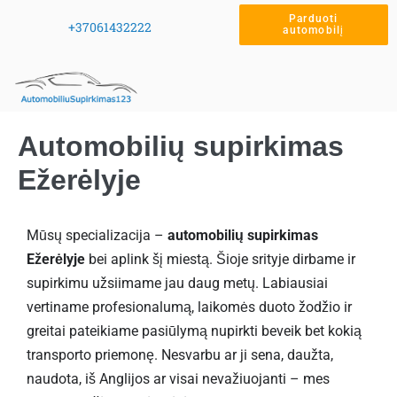
Parduoti
+37061432222
automobilį
Automobilių supirkimas
Ežerėlyje
Mūsų specializacija –
automobilių supirkimas
Ežerėlyje
bei aplink šį miestą. Šioje srityje dirbame ir
supirkimu užsiimame jau daug metų. Labiausiai
vertiname profesionalumą, laikomės duoto žodžio ir
greitai pateikiame pasiūlymą nupirkti beveik bet kokią
transporto priemonę. Nesvarbu ar ji sena, daužta,
naudota, iš Anglijos ar visai nevažiuojanti – mes