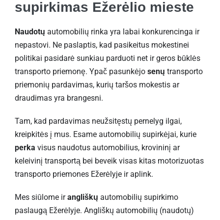
supirkimas Ežerėlio mieste
Naudotų
automobilių rinka yra labai konkurencinga ir
nepastovi. Ne paslaptis, kad pasikeitus mokestinei
politikai pasidarė sunkiau parduoti net ir geros būklės
transporto priemonę. Ypač pasunkėjo
senų
transporto
priemonių pardavimas, kurių taršos mokestis ar
draudimas yra brangesni.
Tam, kad pardavimas neužsitęstų pernelyg ilgai,
kreipkitės į mus. Esame automobilių supirkėjai, kurie
perka
visus naudotus automobilius, krovininį ar
keleivinį transportą bei beveik visas kitas motorizuotas
transporto priemones Ežerėlyje ir aplink.
Mes siūlome ir
angliškų
automobilių supirkimo
paslaugą Ežerėlyje. Angliškų automobilių (naudotų)