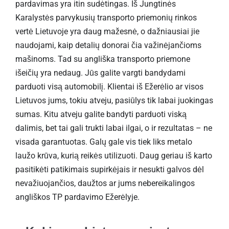
pardavimas yra itin sudėtingas. Iš Jungtinės
Karalystės parvykusių transporto priemonių rinkos
vertė Lietuvoje yra daug mažesnė, o dažniausiai jie
naudojami, kaip detalių donorai čia važinėjančioms
mašinoms. Tad su angliška transporto priemone
išeičių yra nedaug. Jūs galite vargti bandydami
parduoti visą automobilį. Klientai iš Ežerėlio ar visos
Lietuvos jums, tokiu atveju, pasiūlys tik labai juokingas
sumas. Kitu atveju galite bandyti parduoti viską
dalimis, bet tai gali trukti labai ilgai, o ir rezultatas – ne
visada garantuotas. Galų gale vis tiek liks metalo
laužo krūva, kurią reikės utilizuoti. Daug geriau iš karto
pasitikėti patikimais supirkėjais ir nesukti galvos dėl
nevažiuojančios, daužtos ar jums nebereikalingos
angliškos TP pardavimo Ežerėlyje.